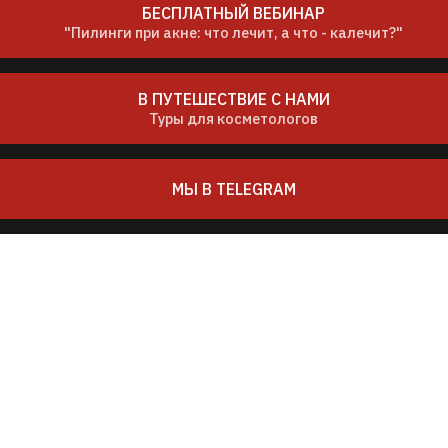
БЕСПЛАТНЫЙ ВЕБИНАР
"Пилинги при акне: что лечит, а что - калечит?"
В ПУТЕШЕСТВИЕ С НАМИ
Туры для косметологов
МЫ В TELEGRAM